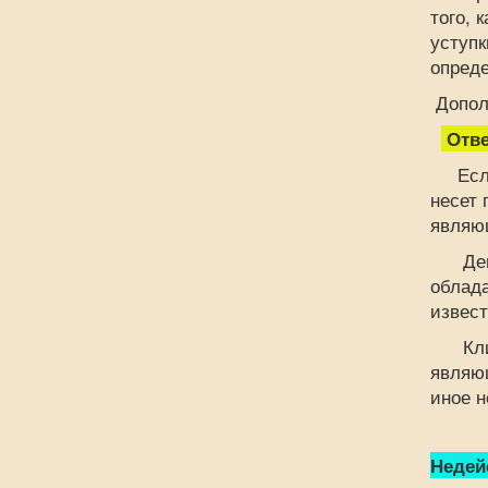
того, 
уступк
опреде
Дополн
Отве
Если 
несет 
являю
Денеж
облада
извест
Клиен
являющ
иное н
Недей