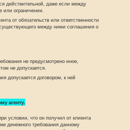
я действительной, даже если между
е или ограничении.
нта от обязательств или ответственности
е существующего между ними соглашения о
ебования не предусмотрено иное,
том не допускается.
 допускается договором, к ней
му агенту.
 условии, что он получил от клиента
пке денежного требования данному