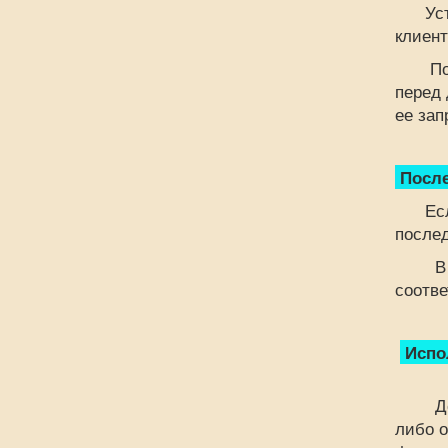
Уступ
клиент
Положе
перед 
ее зап
После
Ес
послед
В слу
соотве
Испол
Должн
либо о