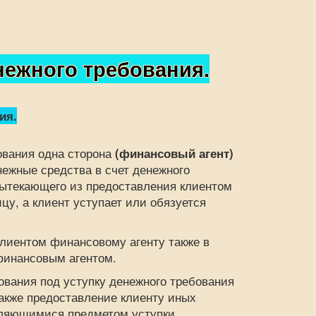
ежного требования.
ия.
вания одна сторона
(финансовый агент)
нежные средства в счет денежного
 вытекающего из предоставления клиентом
цу, а клиент уступает или обязуется
иентом финансовому агенту также в
финансовым агентом.
ания под уступку денежного требования
также предоставление клиенту иных
вляющимися предметом уступки.