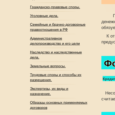
Гражданско-правовые споры.
По кр
Уголовные дела.
денеж
Семейные и брачно-договорные
обязуе
правоотношения в РФ
К отн
Административное
предус
делопроизводство и его цели
Наследство и наследственные
дела.
Фо
Земельные вопросы.
Трудовые споры и способы их
Креди
разрешения.
Экспертизы, их виды и
Несоб
назначение.
считае
Образцы основных применяемых
договоров