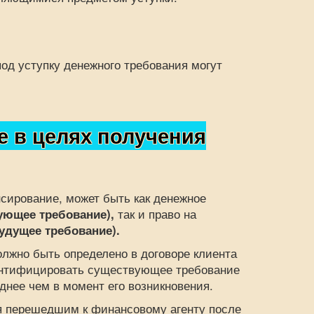
д уступку денежного требования могут
е в целях получения
рование, может быть как денежное
ующее требование),
так и право на
удущее требование).
жно быть определено в договоре клиента
дентифицировать существующее требование
днее чем в момент его возникновения.
 перешедшим к финансовому агенту после