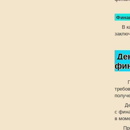
Финан
В каче
заключ
Ден
фин
Предм
требов
получе
Денеж
с фин
в моме
При у