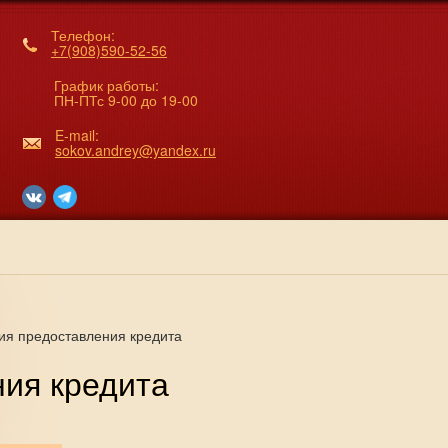
Телефон:
+7(908)590-52-56
График работы:
ПН-ПТс 9-00 до 19-00
E-mail:
sokov.andrey@yandex.ru
ия предоставления кредита
ния кредита