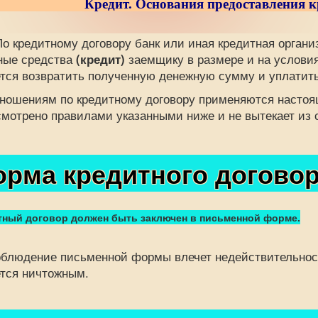
Кредит. Основания предоставления к
едитному договору банк или иная кредитная организа
ные средства
(кредит)
заемщику в размере и на условия
тся возвратить полученную денежную сумму и уплатить
ошениям по кредитному договору применяются настоя
мотрено правилами указанными ниже и не вытекает из с
рма кредитного договор
тный договор должен быть заключен в письменной форме.
людение письменной формы влечет недействительность 
тся ничтожным.