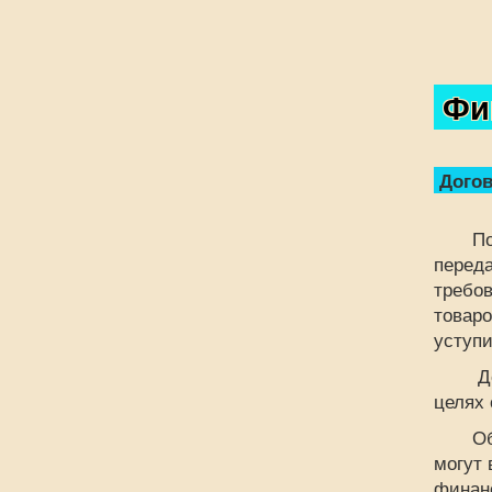
Фин
Догов
По до
переда
требов
товаро
уступи
Денеж
целях 
Обяза
могут 
финан