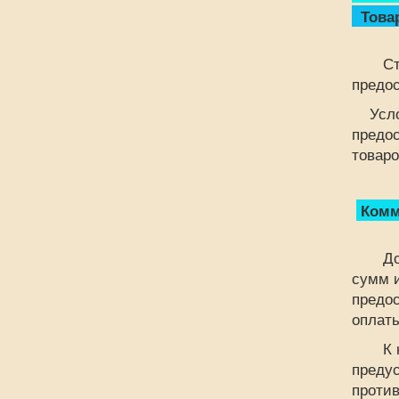
Товар
Сторо
предос
Услови
предос
товар
Комме
Догов
сумм 
предос
оплаты
К ком
предус
против