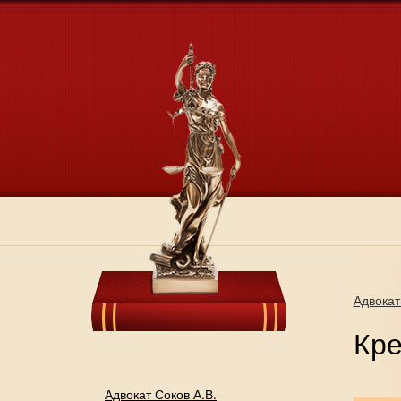
Адвокат
Кре
Адвокат Соков А.В.