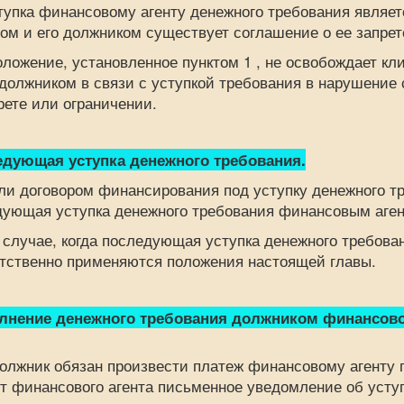
ка финансовому агенту денежного требования являетс
ом и его должником существует соглашение о ее запрет
ние, установленное пунктом 1 , не освобождает клие
должником в связи с уступкой требования в нарушени
рете или ограничении.
дующая уступка денежного требования.
ли договором финансирования под уступку денежного тр
ующая уступка денежного требования финансовым аген
чае, когда последующая уступка денежного требования
тственно применяются положения настоящей главы.
нение денежного требования должником финансово
ик обязан произвести платеж финансовому агенту при
т финансового агента письменное уведомление об усту