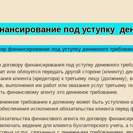
ансирование под уступку ден
ор финансирования под уступку денежного требован
говору финансирования под уступку денежного требо
ет или обязуется передать другой стороне (клиенту) де
ания клиента (кредитора) к третьему лицу (должнику),
в, выполнения им работ или оказания услуг третьему ли
ть финансовому агенту это денежное требование.
ное требование к должнику может быть уступлено кл
обеспечения исполнения обязательства клиента перед 
тельства финансового агента по договору финансиров
включать ведение для клиента бухгалтерского учета, а 
совых услуг, связанных с денежными требованиями, я