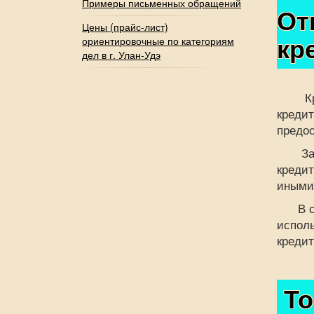
Примеры письменных обращений
От
Цены (прайс-лист)
кр
ориентировочные по категориям
дел в г. Улан-Удэ
Креди
кредит
предос
Заемщ
кредит
иными
В слу
исполь
кредит
То