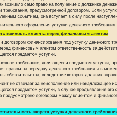
как возникло само право на получение с должника дене
и требования, предусмотренной договором. Если уступ
ленным событием, она вступает в силу после наступлен
ительного оформления уступки денежного требования в
тственность клиента перед финансовым агентом
договором финансирования под уступку денежного тре
перед финансовым агентом ответственность за действи
щегося предметом уступки.
ное требование, являющееся предметом уступки, при
ет правом на передачу денежного требования и в момен
ны обстоятельства, вследствие которых должник вправе
т не отвечает за неисполнение или ненадлежащее ис
егося предметом уступки, в случае предъявления его 
е предусмотрено договором между клиентом и финансо
ствительность запрета уступки денежного требования